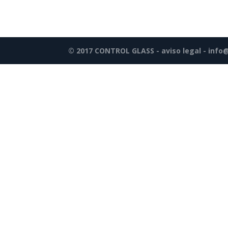
© 2017 CONTROL GLASS -
aviso legal
-
info