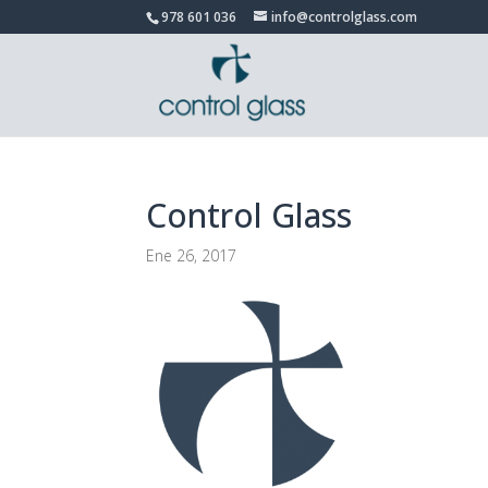
978 601 036
info@controlglass.com
Control Glass
Ene 26, 2017