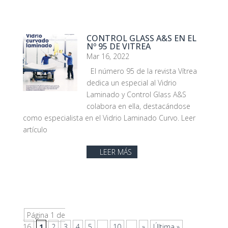
CONTROL GLASS A&S EN EL
Nº 95 DE VITREA
Mar 16, 2022
El número 95 de la revista Vítrea
dedica un especial al Vidrio
Laminado y Control Glass A&S
colabora en ella, destacándose
como especialista en el Vidrio Laminado Curvo. Leer
artículo
LEER MÁS
Página 1 de
16
1
2
3
4
5
...
10
...
»
Última »