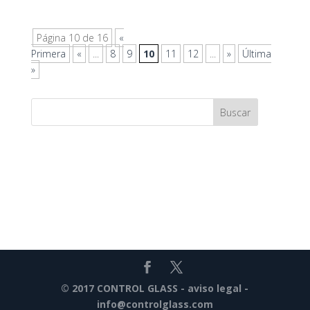
Página 10 de 16
«
Primera
«
...
8
9
10
11
12
...
»
Última
»
© 2017 CONTROL GLASS -
aviso legal
-
info@controlglass.com