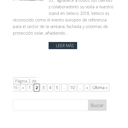
S.L. agradece a todos sus clientes
y colaboradores su visita a nuestro
stand en Veteco 2018. Veteco es
reconocido como el evento europeo de referencia
para el sector de la ventana, fachada y sistemas de
protección solar, añadiendo...
LEER MÁS
Página 2 de
16
«
1
2
3
4
5
...
10
...
»
Última »