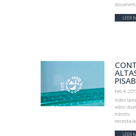
documental
LEER 
CONT
ALTA
PISAB
Feb 4, 201
Vidrio lam
vidrio dis
tránsito. 
necesita la
LEER 