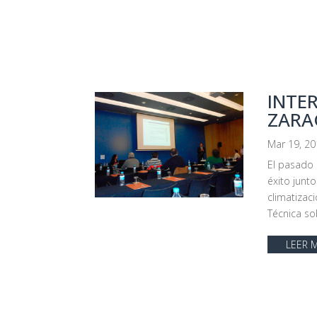
INTE
ZARA
Mar 19, 2
El pasado 
éxito junt
climatizac
Técnica so
LEER 