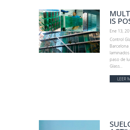
MULT
IS PO
Ene 13, 20
Control Gl
Barcelona 
laminados
paso de luz
Glass...
LEER 
SUEL