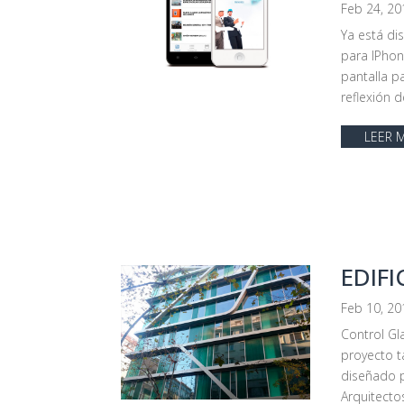
Feb 24, 20
Ya está di
para IPhon
pantalla p
reflexión d
LEER 
EDIFI
Feb 10, 20
Control Gl
proyecto t
diseñado p
Arquitecto