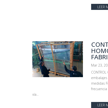
LEER 
CONT
HOMO
FABR
Mar 23, 2
CONTROL GL
embalajes 
medidas Fi
frecuencia
vía...
LEER 