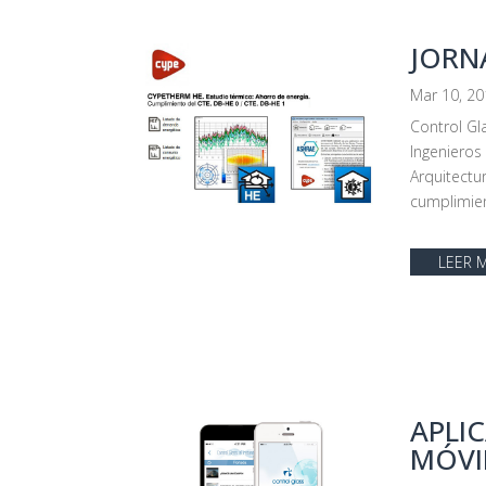
JORN
Mar 10, 2
Control Gl
Ingenieros
Arquitectur
cumplimien
LEER 
APLI
MÓVI