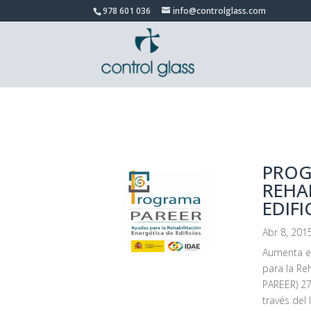
978 601 036
info@controlglass.com
PROG
REHA
EDIFI
Abr 8, 201
Aumenta el
para la Re
PAREER) 27
través del 