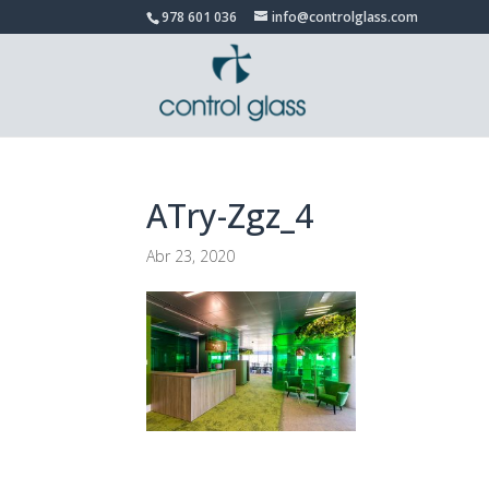
978 601 036
info@controlglass.com
ATry-Zgz_4
Abr 23, 2020