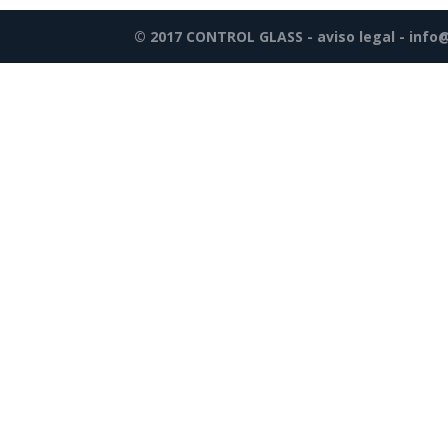
© 2017 CONTROL GLASS -
aviso legal
-
info