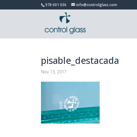
978 601 036
info@controlglass.com
pisable_destacada
Nov 13, 2017