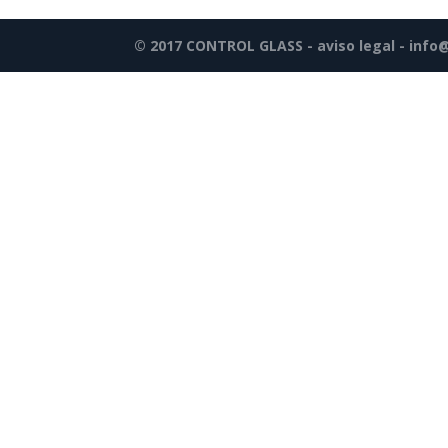
© 2017 CONTROL GLASS -
aviso legal
-
info