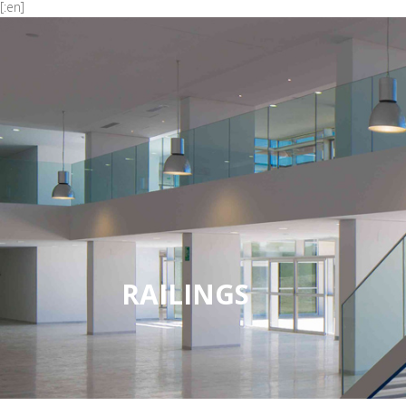
[:en]
RAILINGS