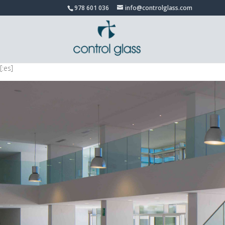
978 601 036
info@controlglass.com
[:es]