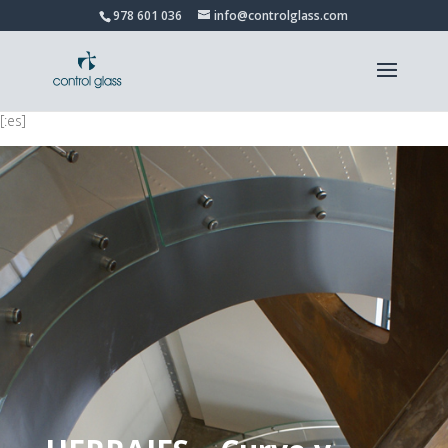
978 601 036
info@controlglass.com
[:es]