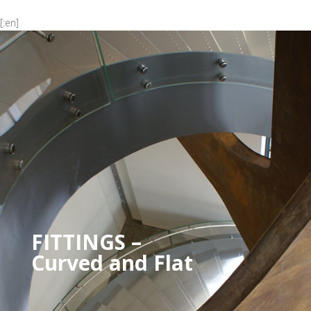
[:en]
FITTINGS –
Curved and Flat