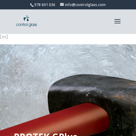
978 601 036
info@controlglass.com
[:es]