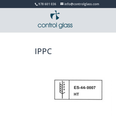
978 601 036
info@controlglass.com
IPPC