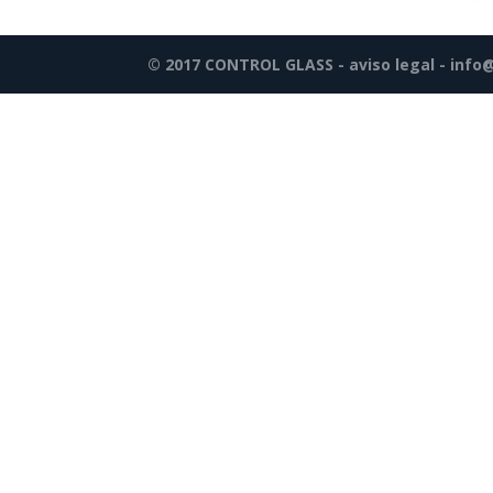
© 2017 CONTROL GLASS -
aviso legal
-
info