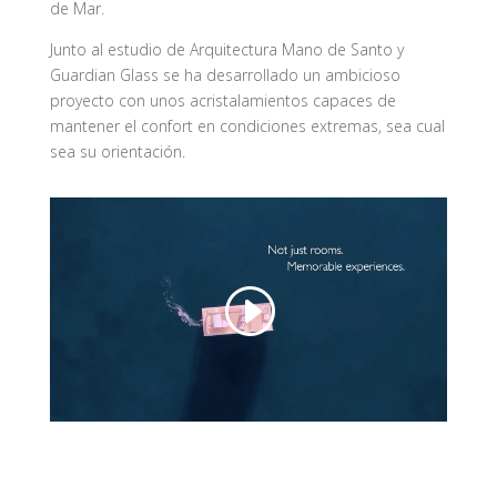
de Mar.
Junto al estudio de Arquitectura Mano de Santo y
Guardian Glass se ha desarrollado un ambicioso
proyecto con unos acristalamientos capaces de
mantener el confort en condiciones extremas, sea cual
sea su orientación.