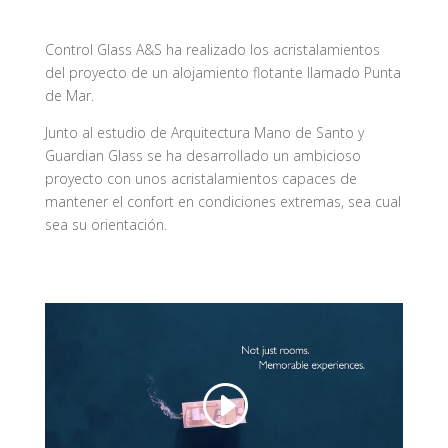
Control Glass A&S ha realizado los acristalamientos
del proyecto de un alojamiento flotante llamado Punta
de Mar.
Junto al estudio de Arquitectura Mano de Santo y
Guardian Glass se ha desarrollado un ambicioso
proyecto con unos acristalamientos capaces de
mantener el confort en condiciones extremas, sea cual
sea su orientación.