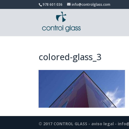
978 601 036
info@controlglass.com
colored-glass_3
© 2017 CONTROL GLASS -
aviso legal
-
info