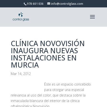
978 601 036
info@controlglass.com
CLÍNICA NOVOVISIÓN
INAUGURA NUEVAS
INSTALACIONES EN
MURCIA
Mar 14, 2012
Éste es un espacio concebido
para otorgar una especial
relevancia al uso del color, que destaca sobre la
inmaculada blancura del interior de la clínica
oftalmológica Novovisión.